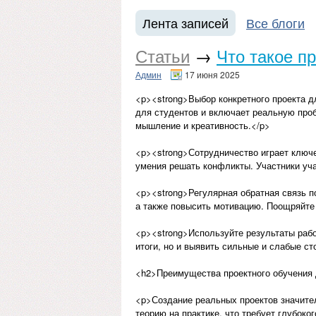
Лента записей
Все блоги
Статьи
→
Что такое п
Админ
17 июня 2025
<p><strong>Выбор конкретного проекта д
для студентов и включает реальную проб
мышление и креативность.</p>
<p><strong>Сотрудничество играет ключе
умения решать конфликты. Участники уч
<p><strong>Регулярная обратная связь п
а также повысить мотивацию. Поощряйте
<p><strong>Используйте результаты рабо
итоги, но и выявить сильные и слабые с
<h2>Преимущества проектного обучения 
<p>Создание реальных проектов значител
теорию на практике, что требует глубок