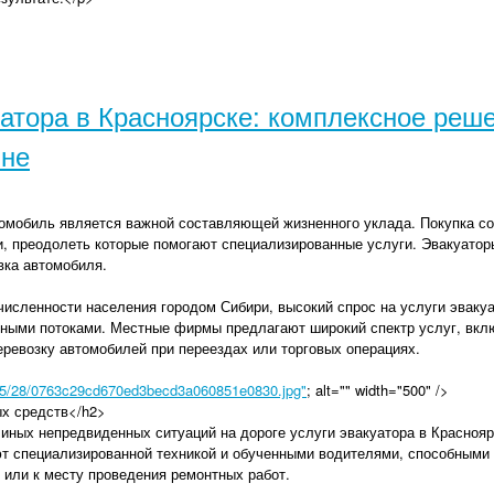
уатора в Красноярске: комплексное реш
вне
омобиль является важной составляющей жизненного уклада. Покупка со
, преодолеть которые помогают специализированные услуги. Эвакуат
вка автомобиля.
исленности населения городом Сибири, высокий спрос на услуги эваку
ными потоками. Местные фирмы предлагают широкий спектр услуг, вкл
ревозку автомобилей при переездах или торговых операциях.
4/05/28/0763c29cd670ed3becd3a060851e0830.jpg"
; alt="" width="500" />
х средств</h2>
 иных непредвиденных ситуаций на дороге услуги эвакуатора в Красно
 специализированной техникой и обученными водителями, способными 
 или к месту проведения ремонтных работ.