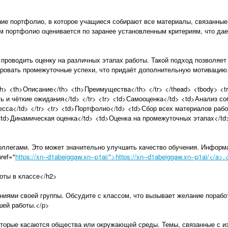
ие портфолио, в которое учащиеся собирают все материалы, связанные 
м портфолио оценивается по заранее установленным критериям, что дае
 проводить оценку на различных этапах работы. Такой подход позволяет
ровать промежуточные успехи, что придаёт дополнительную мотивацию
th> <th>Описание</th> <th>Преимущества</th> </tr> </thead> <tbody> <t
ь и чёткие ожидания</td> </tr> <tr> <td>Самооценка</td> <td>Анализ со
есса</td> </tr> <tr> <td>Портфолио</td> <td>Сбор всех материалов раб
> <td>Динамическая оценка</td> <td>Оценка на промежуточных этапах</td
оллегами. Это может значительно улучшить качество обучения. Информ
ref="
https://xn--d1abeiggaw.xn--p1ai/">https://xn--d1abeiggaw.xn--p1ai/</a>.
оты в классе</h2>
иями своей группы. Обсудите с классом, что вызывает желание поработ
ей работы.</p>
торые касаются общества или окружающей среды. Темы, связанные с и