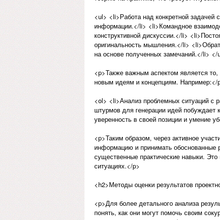
<ul> <li>Работа над конкретной задачей
информации.</li> <li>Командное взаимод
конструктивной дискуссии.</li> <li>Пос
оригинальность мышления.</li> <li>Обра
на основе полученных замечаний.</li> </
<p>Также важным аспектом является то, 
новым идеям и концепциям. Например:</
<ol> <li>Анализ проблемных ситуаций с 
штурмов для генерации идей побуждает к
уверенность в своей позиции и умение убе
<p>Таким образом, через активное участ
информацию и принимать обоснованные ре
существенные практические навыки. Это
ситуациях.</p>
<h2>Методы оценки результатов проектн
<p>Для более детального анализа резул
понять, как они могут помочь своим сок