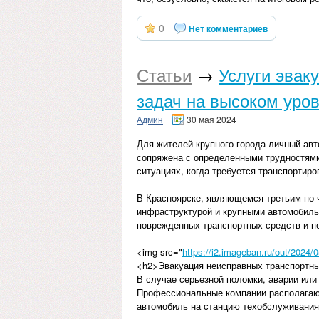
0
Нет комментариев
Статьи
→
Услуги эвак
задач на высоком уро
Админ
30 мая 2024
Для жителей крупного города личный авт
сопряжена с определенными трудностями
ситуациях, когда требуется транспортиро
В Красноярске, являющемся третьим по ч
инфраструктурой и крупными автомобиль
поврежденных транспортных средств и пе
<img src="
https://i2.imageban.ru/out/202
<h2>Эвакуация неисправных транспортны
В случае серьезной поломки, аварии или
Профессиональные компании располагают
автомобиль на станцию техобслуживания