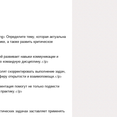
ng> Определите тему, которая актуальна
ке, а также развить критическое
ей развивает навыки коммуникации и
ую командную дисциплину.</p>
олят скорректировать выполнение задач,
сферу открытости и взаимопомощи.</p>
зентация помогут не только подвести
 практику.</p>
ктических задачах заставляет применять