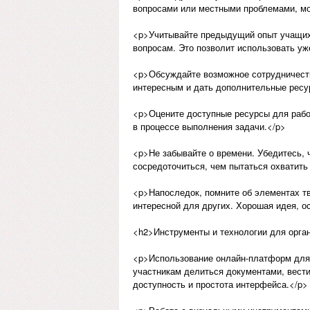
вопросами или местными проблемами, мог
<p>Учитывайте предыдущий опыт учащихс
вопросам. Это позволит использовать у
<p>Обсуждайте возможное сотрудничеств
интересным и дать дополнительные ресу
<p>Оцените доступные ресурсы для рабо
в процессе выполнения задачи.</p>
<p>Не забывайте о времени. Убедитесь, 
сосредоточиться, чем пытаться охватить
<p>Напоследок, помните об элементах тв
интересной для других. Хорошая идея, о
<h2>Инструменты и технологии для орган
<p>Использование онлайн-платформ для 
участникам делиться документами, вести
доступность и простота интерфейса.</p>