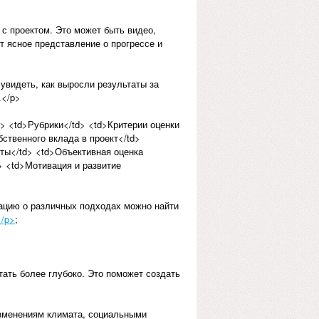
с проектом. Это может быть видео,
т ясное представление о прогрессе и
 увидеть, как выросли результаты за
.</p>
r> <td>Рубрики</td> <td>Критерии оценки
бственного вклада в проект</td>
оты</td> <td>Объективная оценка
> <td>Мотивация и развитие
ацию о различных подходах можно найти
</p>
;
ать более глубоко. Это поможет создать
зменениям климата, социальными