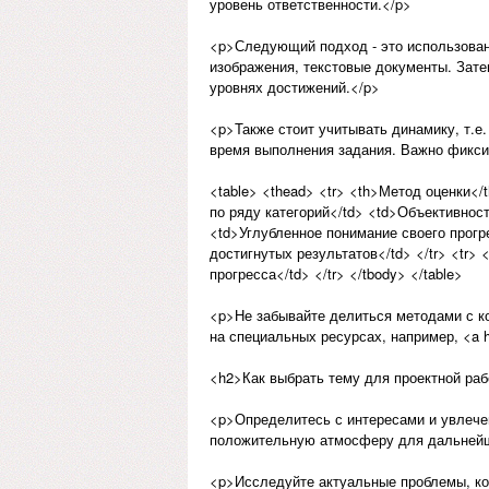
уровень ответственности.</p>
<p>Следующий подход - это использован
изображения, текстовые документы. Зате
уровнях достижений.</p>
<p>Также стоит учитывать динамику, т.е.
время выполнения задания. Важно фикси
<table> <thead> <tr> <th>Метод оценки</
по ряду категорий</td> <td>Объективност
<td>Углубленное понимание своего прогр
достигнутых результатов</td> </tr> <tr
прогресса</td> </tr> </tbody> </table>
<p>Не забывайте делиться методами с к
на специальных ресурсах, например, <a h
<h2>Как выбрать тему для проектной раб
<p>Определитесь с интересами и увлечен
положительную атмосферу для дальнейш
<p>Исследуйте актуальные проблемы, ко