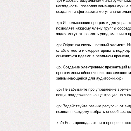
<p>Работа с визуальными инструментами
наглядность, позволяя командам лучше 
создания инфографики могут значительн
<p>Использование программ для управле
позволяет каждому члену группы сосред
задач могут отправлять уведомления о п
<p>Обратная связь – важный элемент. Ин
слабые места и скорректировать подход
обменяться идеями в реальном времени, 
<p>Создание электронных презентаций м
программном обеспечении, позволяющем 
запоминающейся для аудитории.</p>
<p>Не забывайте про управление времен
вещи, поддерживая концентрацию на зна
<p>Задействуйте разные ресурсы: от вид
позволяя каждому выбрать способ воспри
<h2>Роль преподавателя в процессе про