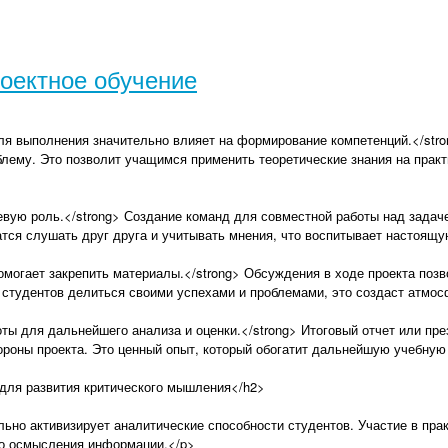
роектное обучение
ля выполнения значительно влияет на формирование компетенций.</stro
лему. Это позволит учащимся применить теоретические знания на практи
вую роль.</strong> Создание команд для совместной работы над задач
атся слушать друг друга и учитывать мнения, что воспитывает настоящ
омогает закрепить материалы.</strong> Обсуждения в ходе проекта позв
 студентов делиться своими успехами и проблемами, это создаст атмо
ты для дальнейшего анализа и оценки.</strong> Итоговый отчет или пре
тороны проекта. Это ценный опыт, который обогатит дальнейшую учебную
для развития критического мышления</h2>
ьно активизирует аналитические способности студентов. Участие в пра
ого осмысления информации.</p>