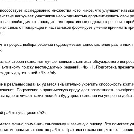
 способствует исследованию множества источников, что улучшает навыки
ействие нагружает участников необходимостью аргументировать свои ре
тоянная необходимость находить альтернативные подходы к решению про
тная связь от товарищей и наставников формирует умение принимать кри
ul>
что процесс выбора решений подразумевает сопоставление различных то
p>
разных сторон позволяет лучше понимать контекст обсуждаемого вопроса
 активному поиску нестандартных решений.</li> <li>Подготовка презент
ждать других в ней.</li> </ol>
ие в реальных задачах удается значительно укрепить способность крит
шения. Погружение в практическую среду дает возможность приобрести
 выгодно отличает таких людей в будущем, позволяя им уверенно дейст
ой работы учащихся</h2>
ьтатов можно применять самооценку и взаимную оценку. Это помогает у
урсникам повысить качество работы. Практика показывает, что включени