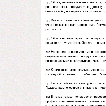
<p>Обсуждая влияние преподавателя, сто
роли наставника, предлагая поддержку и
смогут свободно выражать свои мысли.<
<p>Важно устанавливать четкие цели и з
участник мог понимать свою роль. Регул
русло.</p>
<p>Обратная связь играет решающую рол
области для улучшения. Это даст возмож
<p>Непосредственное участие в проектах
создание качественного продукта и спос
разнообразными и захватывающими, чтоб
<p>Кроме того, важно научить учеников 
командообразованию. Это обеспечит боле
<p>Нельзя забывать о культурном конте
Поддержка многообразия в мыслях и идея
<p>В конце концов, успех всего процесса
профессиональные знания с личным опыт
что, безусловно, скажется на итоговом р