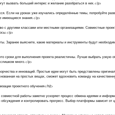
ут вызвать больший интерес и желание разобраться в них.</p>
я. Если на уроках уже изучались определённые темы, попробуйте разв
же имеющиеся знания.</p>
о с другими классами или местными организациями. Совместные проект
рсы.</p>
ты. Заранее выясните, какие материалы и инструменты будут необходи
что сроки для выполнения проекта реалистичны. Лучше выбрать узкую о
 слишком много.</p>
орчества и инноваций. Простые идеи могут быть представлены оригинал
снованная на простых вещах, сможет вдохновить команду на качествен
изации проектного обучения</h2>
совместной работы заметно ускоряет процесс обмена идеями и информ
 обсуждения и контролировать прогресс. Выбор платформы зависит от ц