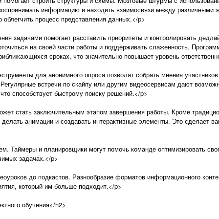
 помогает строить структуры и схемы. Мозговые штурмы с использовани
воспринимать информацию и находить взаимосвязи между различными э
о облегчить процесс представления данных.</p>
ния задачами помогает расставить приоритеты и контролировать дедла
оточиться на своей части работы и поддерживать слаженность. Програ
риближающихся сроках, что значительно повышает уровень ответственн
струменты для анонимного опроса позволят собрать мнения участников 
. Регулярные встречи по скайпу или другим видеосервисам дают возмож
что способствует быстрому поиску решений.</p>
ожет стать заключительным этапом завершения работы. Кроме традицио
делать анимации и создавать интерактивные элементы. Это сделает ва
ем. Таймеры и планировщики могут помочь команде оптимизировать свое
чимых задачах.</p>
еоуроков до подкастов. Разнообразие форматов информационного контен
ятия, который им больше подходит.</p>
ектного обучения</h2>