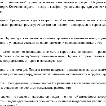
ит отметить необходимость активного вовлечения в процесс. Он должен 
 идеи. Ключевая задача – создать комфортную атмосферу, где ученики 
/p>
адачи. Преподаватель должен грамотно объяснить, какого результата о
ярные проверки промежуточных этапов позволят своевременно корректир
ь. Педагог должен регулярно комментировать выполненные шаги, подче
ность ученикам учиться на своих ошибках и совершенствоваться.</p>
 также позволяет преподавателю быть в курсе того, как проходят проце
обствовать более глубокому пониманию темы. Задачи, которые ставятся
ы поддерживать интерес и мотивацию.</p>
работать в команде. Педагог может предложить различные методы взаим
е плодотворное сотрудничество и снижение напряженности в группе.</
ксте. Преподаватель должен учитывать различия в восприятии информац
х существенно обогатит результаты работы.</p>
 зависит не только от материалов и задач, но и от той атмосферы, кото
ом и индивидуальными особенностями учеников выдерживает баланс ме
езультате.</p>