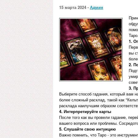
15 марта 2024 -
Админ
Прин
обду
помо
Таро
1. О
Перв
вы с
боле
2. П
Подг
умир
сове
3. П
Выберите способ гадания, который вам н
более сложный расклад, такой как "Кельт
расклада наилучшим образом соответству
4. Интерпретируйте карты
После того как вы провели гадание, пере
вашего вопроса или проблемы. Сосредото
5. Слушайте свою интуицию
Важно помнить, что Таро - это инструмен