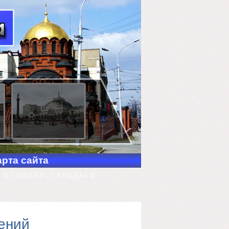
арта сайта
в гаражи, склады и
ений