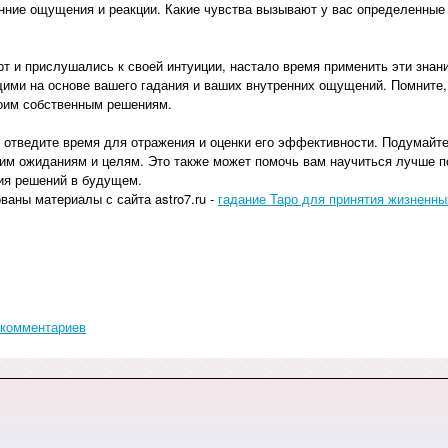
енние ощущения и реакции. Какие чувства вызывают у вас определенные 
рт и прислушались к своей интуиции, настало время применить эти знан
ими на основе вашего гадания и ваших внутренних ощущений. Помните, 
воим собственным решениям.
, отведите время для отражения и оценки его эффективности. Подумайте
шим ожиданиям и целям. Это также может помочь вам научиться лучше по
тия решений в будущем.
ваны материалы с сайта astro7.ru -
гадание Таро для принятия жизненн
 комментариев