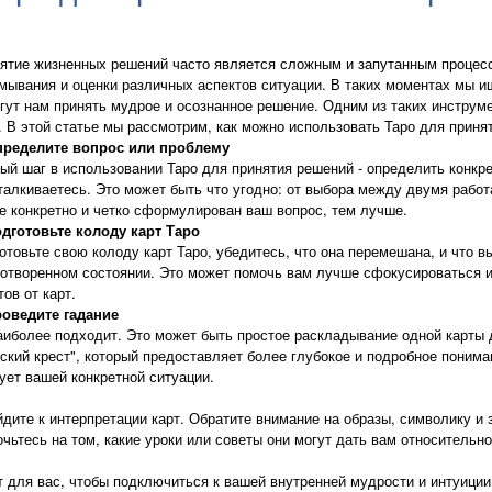
ятие жизненных решений часто является сложным и запутанным процес
мывания и оценки различных аспектов ситуации. В таких моментах мы и
гут нам принять мудрое и осознанное решение. Одним из таких инструм
. В этой статье мы рассмотрим, как можно использовать Таро для приня
пределите вопрос или проблему
ый шаг в использовании Таро для принятия решений - определить конкр
талкиваетесь. Это может быть что угодно: от выбора между двумя рабо
е конкретно и четко сформулирован ваш вопрос, тем лучше.
одготовьте колоду карт Таро
отовьте свою колоду карт Таро, убедитесь, что она перемешана, и что в
отворенном состоянии. Это может помочь вам лучше сфокусироваться 
тов от карт.
роведите гадание
аиболее подходит. Это может быть простое раскладывание одной карты 
ский крест", который предоставляет более глубокое и подробное понима
ет вашей конкретной ситуации.
йдите к интерпретации карт. Обратите внимание на образы, символику и 
чьтесь на том, какие уроки или советы они могут дать вам относительн
т для вас, чтобы подключиться к вашей внутренней мудрости и интуиции