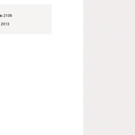
в:
2106
 2013