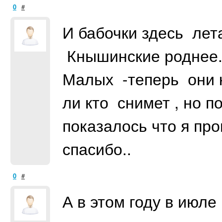
0
#
И бабочки здесь лета
Кнышинские роднее.И
Малых -теперь они к
ли кто снимет , но п
показалось что я пр
спасибо..
0
#
А в этом году в июле