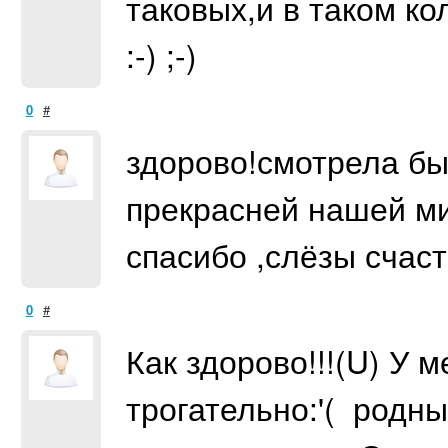
таковых,и в таком ко
:-) ;-)
0
#
здорово!смотрела бы 
прекрасней нашей ми
спасибо ,слёзы счаст
0
#
Как здорово!!!(U) У м
трогательно:'( родн