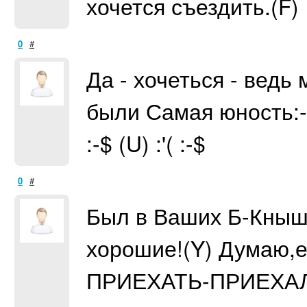
хочется съездить.(F
0
#
Да - хочеться - ведь
были Самая юность:-$ :-$
:-$ (U) :'( :-$
0
#
Был в Ваших Б-Кныш
хорошие!(Y) Думаю,е
ПРИЕХАТЬ-ПРИЕХАЛ 